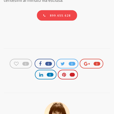
centesimi al minuto iva esclusa.
899.655.628
0
0
0
0
0