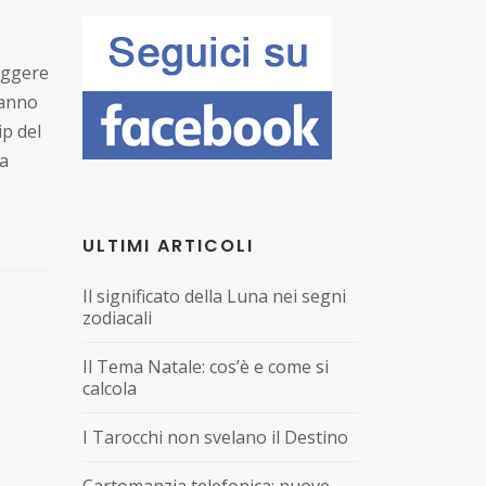
leggere
ranno
ip del
ia
ULTIMI ARTICOLI
Il significato della Luna nei segni
zodiacali
Il Tema Natale: cos’è e come si
calcola
I Tarocchi non svelano il Destino