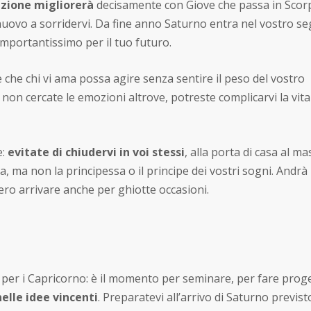
azione migliorerà
decisamente con Giove che passa in Scor
di nuovo a sorridervi. Da fine anno Saturno entra nel vostro s
importantissimo per il tuo futuro.
e che chi vi ama possa agire senza sentire il peso del vostro
non cercate le emozioni altrove, potreste complicarvi la vita
e:
evitate di chiudervi in voi stessi
, alla porta di casa al m
 ma non la principessa o il principe dei vostri sogni. Andrà
ro arrivare anche per ghiotte occasioni.
per i Capricorno: è il momento per seminare, per fare proge
elle idee vincenti
. Preparatevi all’arrivo di Saturno previst