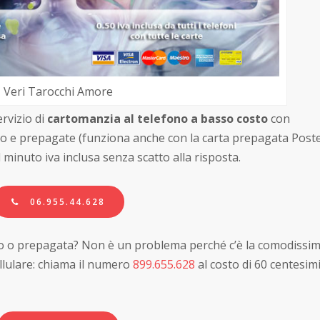
Veri Tarocchi Amore
rvizio di
cartomanzia al telefono a basso costo
con
ito e prepagate (funziona anche con la carta prepagata Post
l minuto iva inclusa senza scatto alla risposta.
06.955.44.628
ito o prepagata? Non è un problema perché c’è la comodissi
llulare: chiama il numero
899.655.628
al costo di 60 centesimi