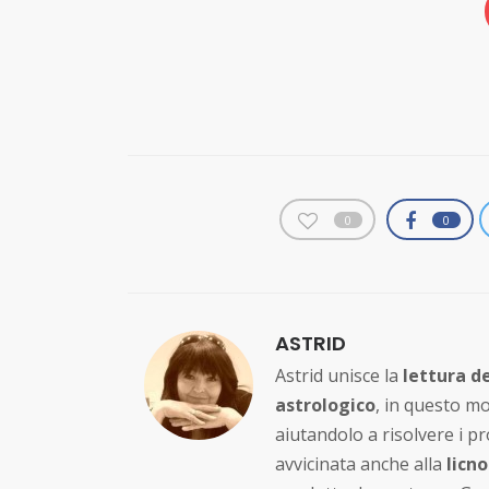
0
0
ASTRID
Astrid unisce la
lettura de
astrologico
, in questo mo
aiutandolo a risolvere i p
avvicinata anche alla
licn