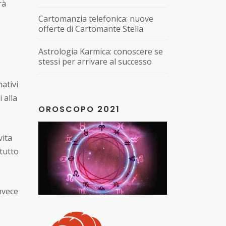
rà
Cartomanzia telefonica: nuove
offerte di Cartomante Stella
Astrologia Karmica: conoscere se
stessi per arrivare al successo
ativi
 alla
OROSCOPO 2021
vita
ttutto
nvece