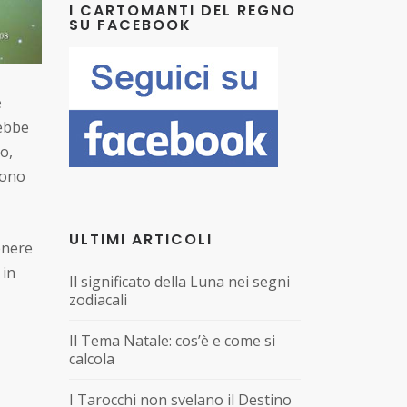
I CARTOMANTI DEL REGNO
SU FACEBOOK
e
rebbe
o,
dono
ULTIMI ARTICOLI
enere
 in
Il significato della Luna nei segni
zodiacali
Il Tema Natale: cos’è e come si
calcola
I Tarocchi non svelano il Destino