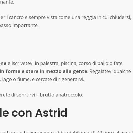
onante.
per i cancro e sempre vista come una reggia in cui chiudersi,
 passo importante.
one
e iscrivetevi in palestra, piscina, corso di ballo o fate
 in forma e stare in mezzo alla gente
. Regalatevi qualche
 lago o fiume, e cercate di rigenerarvi.
te di senrtirvi il brutto anatroccolo.
le con Astrid
ti ad un costo veramente abbordabile: soli 0,40 euro al minut