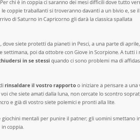
 Per chi è in coppia ci saranno dei mesi difficili dove tutto ver
le coppie traballanti si troveranno davanti a un bivio e, se il
rivo di Saturno in Capricorno gli darà la classica spallata
dove siete protetti da pianeti in Pesci, a una parte di aprile,
settimana, poi da ottobre con Giove in Scorpione. A tutti i n
chiudersi in se stessi
quando ci sono problemi ma di affidasi
 di
rinsaldare il vostro rapporto
o iniziare a pensare a una 
o voi che siete amati dalla luna, non cercate lo scontro sopra
ro e già di vostro siete polemici e pronti alla lite.
 giochini mentali per punire il patner; gli uomini smettano i
 in coppia.