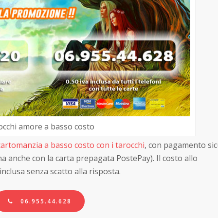
occhi amore a basso costo
cartomanzia a basso costo con i tarocchi
, con pagamento sic
ona anche con la carta prepagata PostePay). Il costo allo
inclusa senza scatto alla risposta.
06.955.44.628