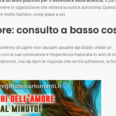
rà un anno positivo per il benessere della Bilancia
, a par
enere in opposizione che minerà la vostra autostima. Quest
 molto fashion, come piace a voi.
re: consulto a basso co
omento di capire non lasciarti assalire dai dubbi: chiedi un
e con la sue conoscenze e l’esperienza maturata in anni di st
arocchi, così da darti le risposte che cerchi sull’amore, la fo